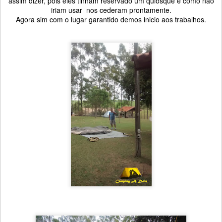
assim dizer, pois eles tinham reservado um quiosque e como não
iriam usar nos cederam prontamente.
Agora sim com o lugar garantido demos inicio aos trabalhos.